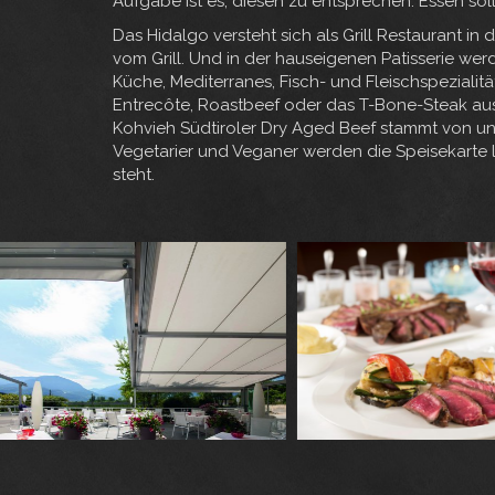
Aufgabe ist es, diesen zu entsprechen. Essen soll
Das Hidalgo versteht sich als Grill Restaurant i
vom Grill. Und in der hauseigenen Patisserie wer
Küche, Mediterranes, Fisch- und Fleischspezialität
Entrecôte, Roastbeef oder das T-Bone-Steak aus L
Kohvieh Südtiroler Dry Aged Beef stammt von 
Vegetarier und Veganer werden die Speisekarte 
steht.