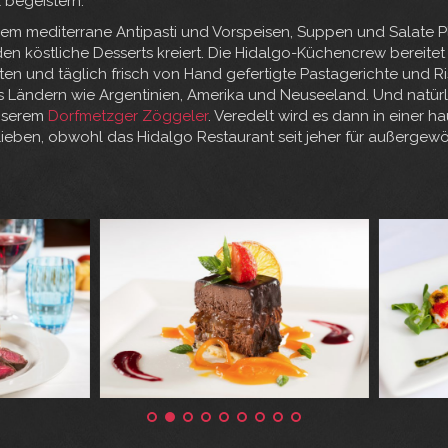
 begeistern.”
n dem mediterrane Antipasti und Vorspeisen, Suppen und Salate P
den köstliche Desserts kreiert. Die Hidalgo-Küchencrew bereite
en und täglich frisch von Hand gefertigte Pastagerichte und Riso
ändern wie Argentinien, Amerika und Neuseeland. Und natürlich 
unserem
Dorfmetzger Zöggeler
. Veredelt wird es dann in einer 
lieben, obwohl das Hidalgo Restaurant seit jeher für außerge