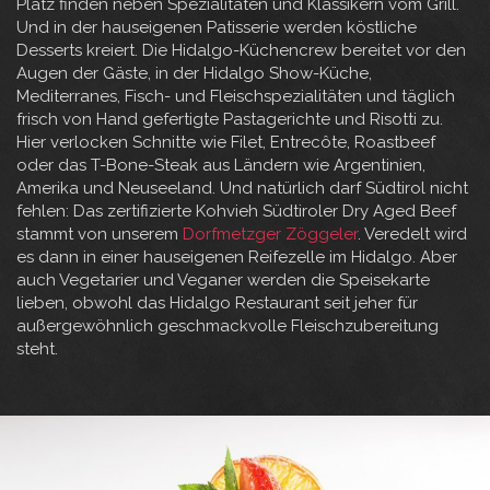
Platz finden neben Spezialitäten und Klassikern vom Grill.
Und in der hauseigenen Patisserie werden köstliche
Desserts kreiert. Die Hidalgo-Küchencrew bereitet vor den
Augen der Gäste, in der Hidalgo Show-Küche,
Mediterranes, Fisch- und Fleischspezialitäten und täglich
frisch von Hand gefertigte Pastagerichte und Risotti zu.
Hier verlocken Schnitte wie Filet, Entrecôte, Roastbeef
oder das T-Bone-Steak aus Ländern wie Argentinien,
Amerika und Neuseeland. Und natürlich darf Südtirol nicht
fehlen: Das zertifizierte Kohvieh Südtiroler Dry Aged Beef
stammt von unserem
Dorfmetzger Zöggeler
. Veredelt wird
es dann in einer hauseigenen Reifezelle im Hidalgo. Aber
auch Vegetarier und Veganer werden die Speisekarte
lieben, obwohl das Hidalgo Restaurant seit jeher für
außergewöhnlich geschmackvolle Fleischzubereitung
steht.