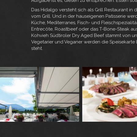
Aufgabe ist es, diesen zu entsprechen. Essen soll
Das Hidalgo versteht sich als Grill Restaurant i
vom Grill. Und in der hauseigenen Patisserie wer
Küche, Mediterranes, Fisch- und Fleischspezialität
Entrecôte, Roastbeef oder das T-Bone-Steak aus L
Kohvieh Südtiroler Dry Aged Beef stammt von 
Vegetarier und Veganer werden die Speisekarte 
steht.