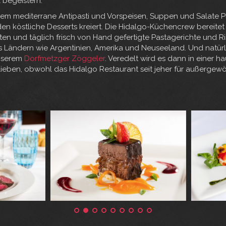
 begeistern.”
n dem mediterrane Antipasti und Vorspeisen, Suppen und Salate P
den köstliche Desserts kreiert. Die Hidalgo-Küchencrew bereite
en und täglich frisch von Hand gefertigte Pastagerichte und Riso
ändern wie Argentinien, Amerika und Neuseeland. Und natürlich 
unserem
Dorfmetzger Zöggeler
. Veredelt wird es dann in einer 
lieben, obwohl das Hidalgo Restaurant seit jeher für außerge